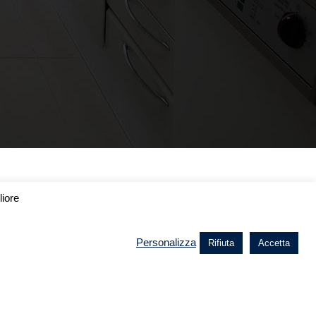
liore
Personalizza
Rifiuta
Accetta